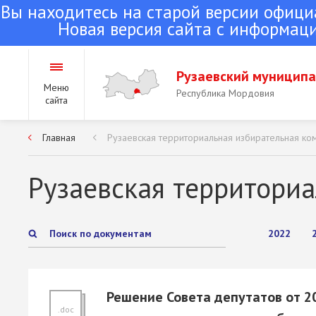
Вы находитесь на старой версии офици
Новая версия сайта с информаци
Рузаевский муницип
Меню
Республика Мордовия
сайта
Главная
Рузаевская территориальная избирательная ком
Городское поселение Ру
Республика Мордовия
Рузаевская территориа
Сельские поселения Руз
2022
района
Республика Мордовия
Решение Совета депутатов от 2
.doc