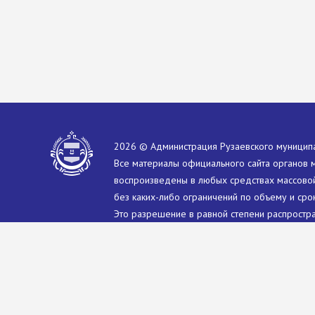
2026 © Администрация Рузаевского муницип
Все материалы официального сайта органов 
воспроизведены в любых средствах массовой
без каких-либо ограничений по объему и сро
Это разрешение в равной степени распростран
сети Интернет.
Единственным условием перепечатки и ретран
согласия на перепечатку со стороны редакци
муниципального района не требуется.