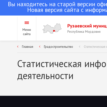
Вы находитесь на старой версии оф
Новая версия сайта с информ
Рузаевский муни
Меню
Республика Мордовия
сайта
Главная
Градостроительство
Статистическая
Городское поселение
Республика Мордовия
Статистическая инфо
деятельности
Сельские поселения 
района
Республика Мордовия