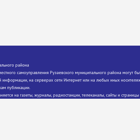
ального района
местного самоуправления Рузаевского муниципального района могут бы
 информации, на серверах сети Интернет или на любых иных носителя
кам публикации.
яется на газеты, журналы, радиостанции, телеканалы, сайты и страницы
сляции является ссылка на первоисточник. Никакого предварительного
и официального сайта органов местного самоуправления Рузаевского