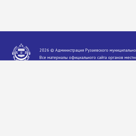
2026 © Администрация Рузаевского муниципально
Все материалы официального сайта органов местн
воспроизведены в любых средствах массовой инфо
без каких-либо ограничений по объему и срокам п
Это разрешение в равной степени распространяется
сети Интернет.
Единственным условием перепечатки и ретрансляци
согласия на перепечатку со стороны редакции оф
муниципального района не требуется.