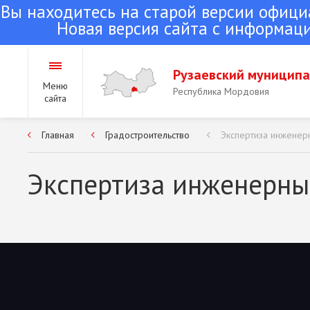
Вы находитесь на старой версии офици
Новая версия сайта с информаци
Рузаевский муницип
Меню
Республика Мордовия
сайта
Главная
Градостроительство
Экспертиза инженер
Городское поселение Ру
Республика Мордовия
Экспертиза инженерны
Сельские поселения Руз
района
Республика Мордовия