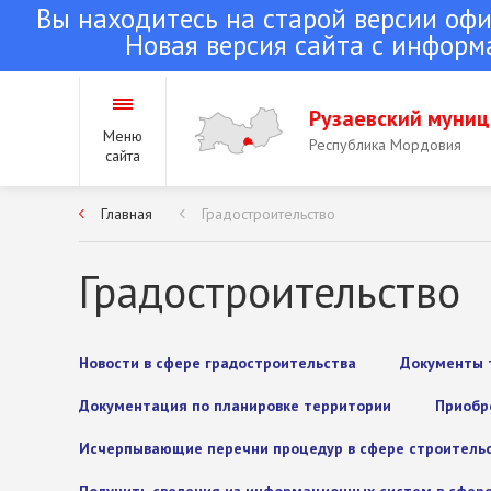
Вы находитесь на старой версии оф
Новая версия сайта с информ
Рузаевский муни
Меню
Республика Мордовия
сайта
Главная
Градостроительство
Городское поселение
Республика Мордовия
Градостроительство
Сельские поселения 
Новости в сфере градостроительства
Документы 
района
Республика Мордовия
Документация по планировке территории
Приобр
Исчерпывающие перечни процедур в сфере строитель