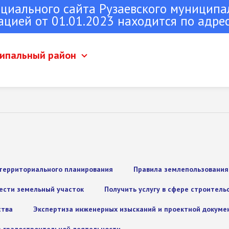
ициального сайта Рузаевского муниципа
ацией от 01.01.2023 находится по адре
ципальный район
 Рузаевка
Рузаевского муниципального
территориального планирования
Правила землепользования
ести земельный участок
Получить услугу в сфере строитель
ства
Экспертиза инженерных изысканий и проектной докуме