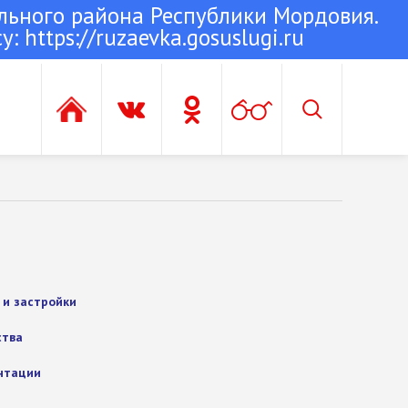
льного района Республики Мордовия.
су:
https://ruzaevka.gosuslugi.ru
 и застройки
ства
нтации