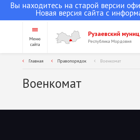
Вы находитесь на старой версии оф
Новая версия сайта с информ
Рузаевский муни
Меню
Республика Мордовия
сайта
Главная
Правопорядок
Военкомат
Городское поселение
Республика Мордовия
Военкомат
Сельские поселения 
района
Республика Мордовия