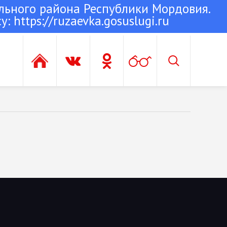
льного района Республики Мордовия.
су:
https://ruzaevka.gosuslugi.ru